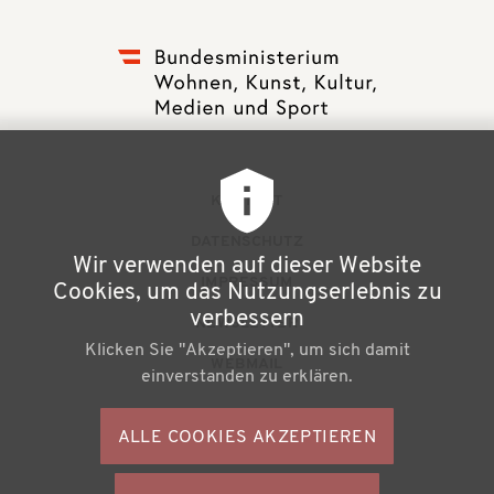
F
KONTAKT
u
DATENSCHUTZ
Wir verwenden auf dieser Website
ß
IMPRESSUM
Cookies, um das Nutzungserlebnis zu
z
verbessern
NEWSLETTER
Klicken Sie "Akzeptieren", um sich damit
e
WEBMAIL
einverstanden zu erklären.
i
l
ALLE COOKIES AKZEPTIEREN
S
e
o