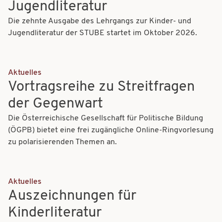
Jugendliteratur
t
t
Die zehnte Ausgabe des Lehrgangs zur Kinder- und
i
i
Jugendliteratur der STUBE startet im Oktober 2026.
o
o
n
n
Aktuelles
Vortragsreihe zu Streitfragen
der Gegenwart
Die Österreichische Gesellschaft für Politische Bildung
(ÖGPB) bietet eine frei zugängliche Online-Ringvorlesung
zu polarisierenden Themen an.
Aktuelles
Auszeichnungen für
Kinderliteratur