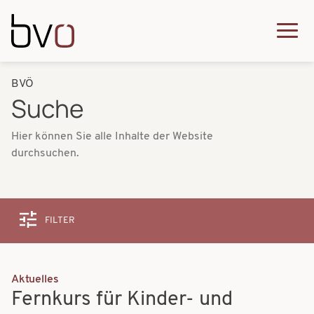
Direkt zum Inhalt
Q
u
H
P
BVÖ
i
a
Suche
f
c
u
a
k
Hier können Sie alle Inhalte der Website
p
durchsuchen.
d
m
t
n
e
n
a
n
a
FILTER
v
u
v
i
i
g
Aktuelles
g
Fernkurs für Kinder- und
a
a