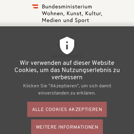
F
KONTAKT
u
DATENSCHUTZ
Wir verwenden auf dieser Website
ß
IMPRESSUM
Cookies, um das Nutzungserlebnis zu
z
verbessern
NEWSLETTER
Klicken Sie "Akzeptieren", um sich damit
e
WEBMAIL
einverstanden zu erklären.
i
l
ALLE COOKIES AKZEPTIEREN
S
e
o
n
WEITERE INFORMATIONEN
ZUSTIMMU
c
Büchereiverband Österreichs
ZURÜCKZI