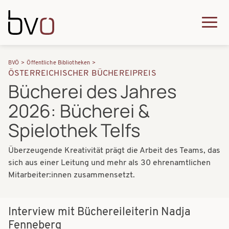
Direkt zum Inhalt
Q
u
H
P
i
BVÖ
Öffentliche Bibliotheken
a
ÖSTERREICHISCHER BÜCHEREIPREIS
f
c
Bücherei des Jahres
u
a
k
2026: Bücherei &
p
d
m
t
Spielothek Telfs
n
e
n
a
n
Überzeugende Kreativität prägt die Arbeit des Teams, das
a
sich aus einer Leitung und mehr als 30 ehrenamtlichen
v
u
v
Mitarbeiter:innen zusammensetzt.
i
i
g
g
Interview mit Büchereileiterin Nadja
a
Fenneberg
a