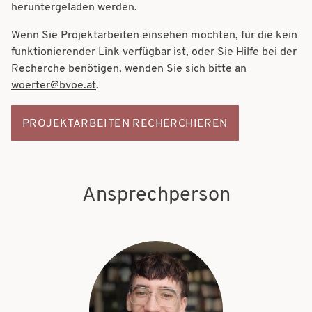
t
heruntergeladen werden.
t
i
Wenn Sie Projektarbeiten einsehen möchten, für die kein
i
funktionierender Link verfügbar ist, oder Sie Hilfe bei der
o
o
Recherche benötigen, wenden Sie sich bitte an
n
woerter@bvoe.at
.
n
PROJEKTARBEITEN RECHERCHIEREN
Ansprechperson