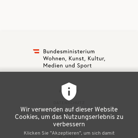
F
KONTAKT
u
DATENSCHUTZ
Wir verwenden auf dieser Website
ß
IMPRESSUM
Cookies, um das Nutzungserlebnis zu
z
verbessern
NEWSLETTER
Klicken Sie "Akzeptieren", um sich damit
e
WEBMAIL