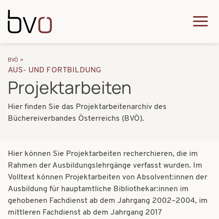
Direkt zum Inhalt
Q
u
H
P
i
BVÖ
a
AUS- UND FORTBILDUNG
f
c
Projektarbeiten
u
a
k
p
Hier finden Sie das Projektarbeitenarchiv des
d
m
t
Büchereiverbandes Österreichs (BVÖ).
n
e
n
a
n
a
Hier können Sie Projektarbeiten recherchieren, die im
v
u
v
Rahmen der Ausbildungslehrgänge verfasst wurden. Im
i
Volltext können Projektarbeiten von Absolvent:innen der
i
Ausbildung für hauptamtliche Bibliothekar:innen im
g
g
gehobenen Fachdienst ab dem Jahrgang 2002–2004, im
a
mittleren Fachdienst ab dem Jahrgang 2017
a