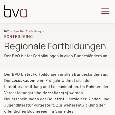
Direkt zum Inhalt
Q
u
H
P
i
BVÖ
Aus- Und Fortbildung
a
FORTBILDUNG
f
c
Regionale Fortbildungen
u
a
k
p
Der BVÖ bietet Fortbildungen in allen Bundesländern an.
d
m
t
n
e
n
a
Der BVÖ bietet Fortbildungen in allen Bundesländern an.
n
a
Die
Leseakademie
im Frühjahr widmet sich der
v
u
v
Literaturvermittlung und Leseanimation. Im Rahmen der
i
Veranstaltungsreihe
Herbstlese(n)
werden
i
Neuerscheinungen der Belletristik sowie der Kinder- und
g
g
Jugendliteratur vorgestellt.
Zur Weiterentwicklung der
a
öffentlichen Büchereien im Sinne des
a