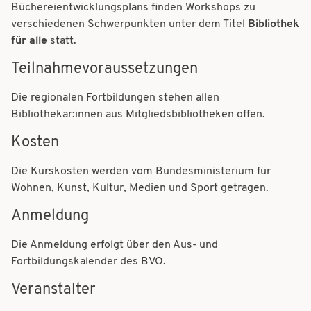
t
Büchereientwicklungsplans finden Workshops zu
t
verschiedenen Schwerpunkten unter dem Titel
Bibliothek
i
i
für alle
statt.
o
o
Teilnahmevoraussetzungen
n
n
Die regionalen Fortbildungen stehen allen
Bibliothekar:innen aus Mitgliedsbibliotheken offen.
Kosten
Die Kurskosten werden vom Bundesministerium für
Wohnen, Kunst, Kultur, Medien und Sport getragen.
Anmeldung
Die Anmeldung erfolgt über den Aus- und
Fortbildungskalender des BVÖ.
Veranstalter