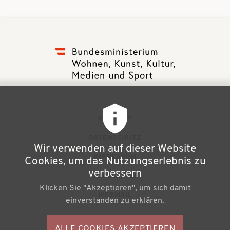
F
KONTAKT
u
DATENSCHUTZ
Wir verwenden auf dieser Website
ß
IMPRESSUM
Cookies, um das Nutzungserlebnis zu
z
verbessern
NEWSLETTER
Klicken Sie "Akzeptieren", um sich damit
e
WEBMAIL
einverstanden zu erklären.
i
l
ALLE COOKIES AKZEPTIEREN