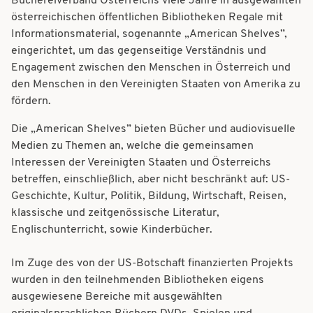
Büchereiverband Österreichs viele Jahre in ausgewählten
t
t
österreichischen öffentlichen Bibliotheken Regale mit
i
Informationsmaterial, sogenannte „American Shelves”,
i
eingerichtet, um das gegenseitige Verständnis und
o
o
Engagement zwischen den Menschen in Österreich und
n
den Menschen in den Vereinigten Staaten von Amerika zu
n
fördern.
Die „American Shelves” bieten Bücher und audiovisuelle
Medien zu Themen an, welche die gemeinsamen
Interessen der Vereinigten Staaten und Österreichs
betreffen, einschließlich, aber nicht beschränkt auf: US-
Geschichte, Kultur, Politik, Bildung, Wirtschaft, Reisen,
klassische und zeitgenössische Literatur,
Englischunterricht, sowie Kinderbücher.
Im Zuge des von der US-Botschaft finanzierten Projekts
wurden in den teilnehmenden Bibliotheken eigens
ausgewiesene Bereiche mit ausgewählten