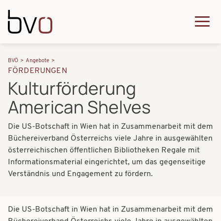
Direkt zum Inhalt
Q
u
H
P
i
BVÖ
Angebote
a
FÖRDERUNGEN
f
c
Kulturförderung
u
a
k
American Shelves
p
d
m
t
n
Die US-Botschaft in Wien hat in Zusammenarbeit mit dem
e
n
Büchereiverband Österreichs viele Jahre in ausgewählten
a
n
a
österreichischen öffentlichen Bibliotheken Regale mit
v
u
Informationsmaterial eingerichtet, um das gegenseitige
v
Verständnis und Engagement zu fördern.
i
i
g
g
a
Die US-Botschaft in Wien hat in Zusammenarbeit mit dem
a