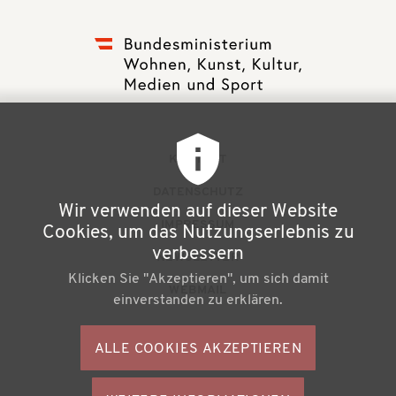
F
KONTAKT
u
DATENSCHUTZ
Wir verwenden auf dieser Website
ß
IMPRESSUM
Cookies, um das Nutzungserlebnis zu
z
verbessern
NEWSLETTER
Klicken Sie "Akzeptieren", um sich damit
e
WEBMAIL
einverstanden zu erklären.
i
l
ALLE COOKIES AKZEPTIEREN
S
e
o