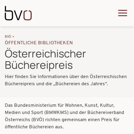
Direkt zum Inhalt
Q
u
H
P
i
BVÖ
a
ÖFFENTLICHE BIBLIOTHEKEN
f
c
Österreichischer
u
a
k
Büchereipreis
p
d
m
t
n
Hier finden Sie Informationen über den Österreichischen
e
n
Büchereipreis und die
„Büchereien des Jahres“.
a
n
a
v
u
v
Das Bundesministerium für Wohnen, Kunst, Kultur,
i
i
Medien und Sport (BMWKMS) und der Büchereiverband
g
Österreichs (BVÖ) richten gemeinsam einen Preis für
g
a
öffentliche Büchereien aus.
a