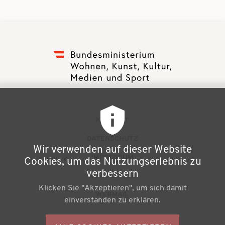
F
KONTAKT
u
DATENSCHUTZ
Wir verwenden auf dieser Website
ß
IMPRESSUM
Cookies, um das Nutzungserlebnis zu
z
verbessern
NEWSLETTER
Klicken Sie "Akzeptieren", um sich damit
e
WEBMAIL
einverstanden zu erklären.
i