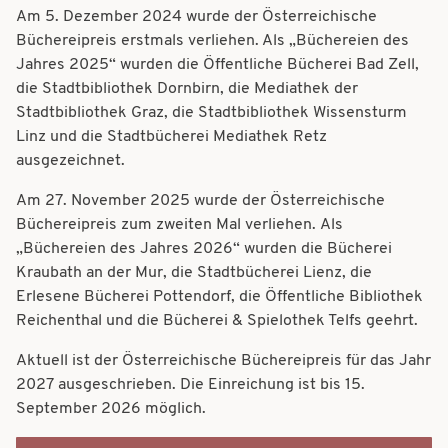
t
Am 5. Dezember 2024 wurde der Österreichische
t
Büchereipreis erstmals verliehen. Als „Büchereien des
i
i
Jahres 2025“ wurden die Öffentliche Bücherei Bad Zell,
o
die Stadtbibliothek Dornbirn, die Mediathek der
o
n
Stadtbibliothek Graz, die Stadtbibliothek Wissensturm
n
Linz und die Stadtbücherei Mediathek Retz
ausgezeichnet.
Am 27. November 2025 wurde der Österreichische
Büchereipreis zum zweiten Mal verliehen. Als
„Büchereien des Jahres 2026“ wurden die Bücherei
Kraubath an der Mur, die Stadtbücherei Lienz, die
Erlesene Bücherei Pottendorf, die Öffentliche Bibliothek
Reichenthal und die Bücherei & Spielothek Telfs geehrt.
Aktuell ist der Österreichische Büchereipreis für das Jahr
2027 ausgeschrieben. Die Einreichung ist bis 15.
September 2026 möglich.