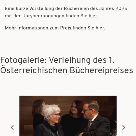
Eine kurze Vorstellung der Büchereien des Jahres 2025
mit den Jurybegründungen finden Sie
hier
.
Mehr Informationen zum Preis finden Sie
hier
.
Fotogalerie: Verleihung des 1.
Österreichischen Büchereipreises
Bilder
Bilder
Bilder
Bilder
Bilder
Bilder
Bilder
Bilder
Bilder
Bilder
Bilder
Bilder
Bilder
Bilder
Bilder
Bilder
Bilder
Bilder
Bilder
Bilder
Bilder
Bilder
Bilder
Bilder
Bilder
Bilder
Bilder
Bilder
Bilder
Bilder
Bilder
Bilder
Bilder
Bilder
Bilder
Bilder
Bilder
Bilder