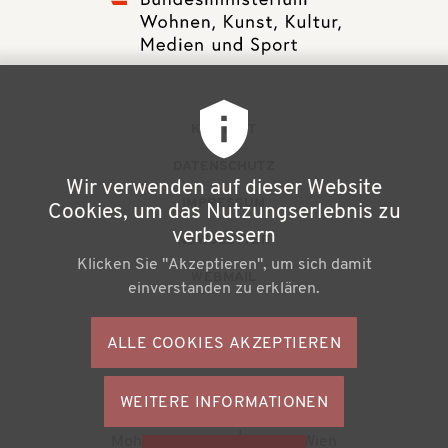
F
KONTAKT
u
DATENSCHUTZ
Wir verwenden auf dieser Website
ß
IMPRESSUM
Cookies, um das Nutzungserlebnis zu
z
verbessern
NEWSLETTER
Klicken Sie "Akzeptieren", um sich damit
e
WEBMAIL
einverstanden zu erklären.
i
l
ALLE COOKIES AKZEPTIEREN
S
e
o
n
WEITERE INFORMATIONEN
ZUSTIMMU
c
Büchereiverband Österreichs
ZURÜCKZI
m
Mohsgasse 1/2.2 | A-1030 Wien