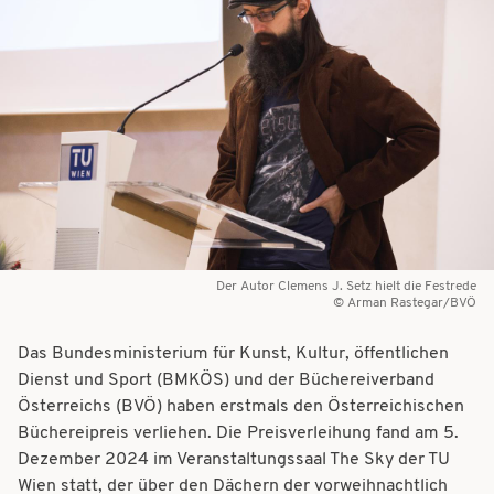
t
t
i
i
o
o
n
n
Der Autor Clemens J. Setz hielt die Festrede
Arman Rastegar/BVÖ
Das Bundesministerium für Kunst, Kultur, öffentlichen
Dienst und Sport (BMKÖS) und der Büchereiverband
Österreichs (BVÖ) haben erstmals den Österreichischen
Büchereipreis verliehen. Die Preisverleihung fand am 5.
Dezember 2024 im Veranstaltungssaal The Sky der TU
Wien statt, der über den Dächern der vorweihnachtlich