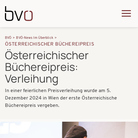
Direkt zum Inhalt
Q
u
H
P
i
BVÖ
BVÖ-News Im Überblick
a
ÖSTERREICHISCHER BÜCHEREIPREIS
f
c
Österreichischer
u
a
k
Büchereipreis:
p
d
m
t
Verleihung
n
e
n
a
n
In einer feierlichen Preisverleihung wurde am 5.
a
Dezember 2024 in Wien der erste Österreichische
v
u
v
Büchereipreis vergeben.
i
i
g
g
Bilder
a
a