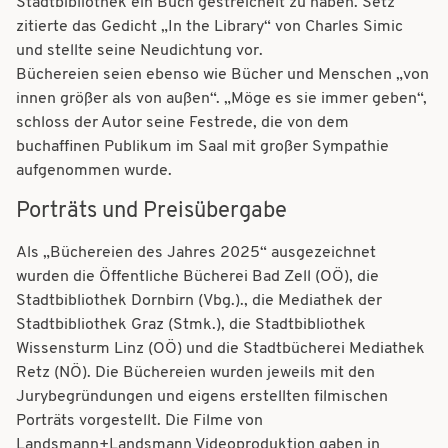
Stadtbibliothek ein Buch gestreichelt zu haben. Setz
zitierte das Gedicht „In the Library“ von Charles Simic
und stellte seine Neudichtung vor.
Büchereien seien ebenso wie Bücher und Menschen „von
innen größer als von außen“. „Möge es sie immer geben“,
schloss der Autor seine Festrede, die von dem
buchaffinen Publikum im Saal mit großer Sympathie
aufgenommen wurde.
Porträts und Preisübergabe
Als „Büchereien des Jahres 2025“ ausgezeichnet
wurden die Öffentliche Bücherei Bad Zell (OÖ), die
Stadtbibliothek Dornbirn (Vbg.)., die Mediathek der
Stadtbibliothek Graz (Stmk.), die Stadtbibliothek
Wissensturm Linz (OÖ) und die Stadtbücherei Mediathek
Retz (NÖ). Die Büchereien wurden jeweils mit den
Jurybegründungen und eigens erstellten filmischen
Porträts vorgestellt. Die Filme von
Landsmann+Landsmann Videoproduktion gaben in