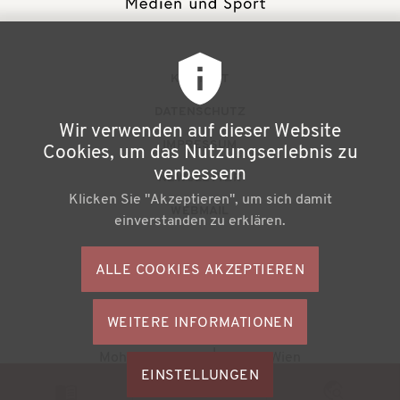
F
KONTAKT
u
DATENSCHUTZ
Wir verwenden auf dieser Website
ß
IMPRESSUM
Cookies, um das Nutzungserlebnis zu
z
verbessern
NEWSLETTER
Klicken Sie "Akzeptieren", um sich damit
e
WEBMAIL
einverstanden zu erklären.
i
l
ALLE COOKIES AKZEPTIEREN
S
e
o
n
WEITERE INFORMATIONEN
ZUSTIMMU
c
Büchereiverband Österreichs
ZURÜCKZI
m
Mohsgasse 1/2.2 | A-1030 Wien
i
M
EINSTELLUNGEN
e
a
© 2026
BVÖ - Büchereiverband Österreichs