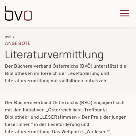
Direkt zum Inhalt
Q
u
H
P
i
BVÖ
a
ANGEBOTE
f
c
Literaturvermittlung
u
a
k
p
Der Büchereiverband Österreichs (BVÖ) unterstützt die
d
m
t
Bibliotheken im Bereich der Leseförderung und
n
e
Literaturvermittlung mit vielfältigen Initiativen.
n
a
n
a
v
u
v
Der Büchereiverband Österreichs (BVÖ) engagiert sich
i
mit den Initiativen „Österreich liest. Treffpunkt
i
Bibliothek“ und „LESERstimmen – Der Preis der jungen
g
g
Leser:innen“ in der Leseförderung und
a
Literaturvermittlung. Das Webportal „Wir lesen!“,
a