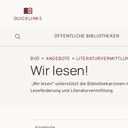
Quickmenu
QUICKLINKS
Hauptnavigation
ÖFFENTLICHE BIBLIOTHEKEN
Suche
BVÖ
ANGEBOTE
LITERATURVERMITTLU
Pfadnavigation
Wir lesen!
„Wir lesen“ unterstützt die Bibliothekar:innen
Leseförderung und Literaturvermittlung.
Angebote