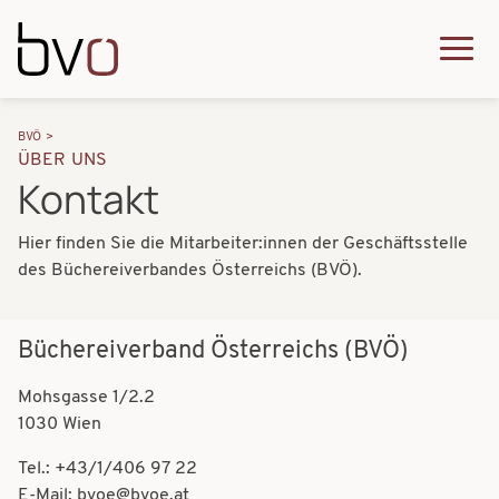
Direkt zum Inhalt
Q
u
H
P
i
BVÖ
a
ÜBER UNS
f
c
Kontakt
u
a
k
p
Hier finden Sie die Mitarbeiter:innen der Geschäftsstelle
d
m
t
des Büchereiverbandes Österreichs (BVÖ).
n
e
n
a
n
a
Büchereiverband Österreichs (BVÖ)
v
u
v
i
Mohsgasse 1/2.2
i
1030 Wien
g
g
Tel.: +43/1/406 97 22
a
a
E-Mail:
bvoe@bvoe.at