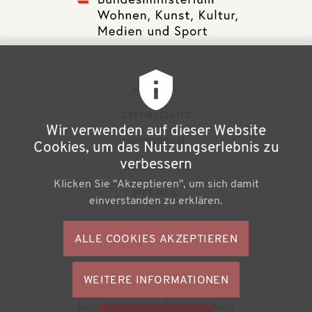
F
KONTAKT
u
DATENSCHUTZ
Wir verwenden auf dieser Website
ß
IMPRESSUM
Cookies, um das Nutzungserlebnis zu
z
verbessern
NEWSLETTER
Klicken Sie "Akzeptieren", um sich damit
e
WEBMAIL
einverstanden zu erklären.
i
l
ALLE COOKIES AKZEPTIEREN
S
e
o
n
WEITERE INFORMATIONEN
ZUSTIMMU
c
Büchereiverband Österreichs
ZURÜCKZI
m
Mohsgasse 1/2.2 | A-1030 Wien