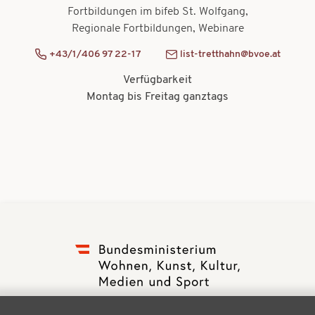
t
Fortbildungen im bifeb St. Wolfgang,
t
Regionale Fortbildungen, Webinare
i
i
o
+43/1/406 97 22-17
list-tretthahn@bvoe.at
o
n
Verfügbarkeit
n
Montag bis Freitag ganztags