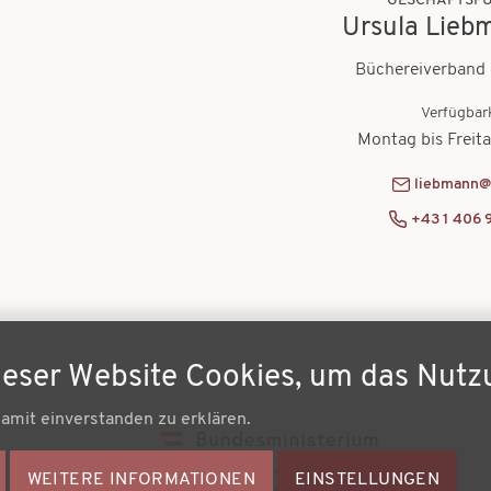
GESCHÄFTSF
Ursula Lieb
Büchereiverband 
Verfügbar
Montag bis Freit
liebmann@
+43 1 406 
ieser Website Cookies, um das Nutz
damit einverstanden zu erklären.
Fußz
WEITERE INFORMATIONEN
ZUSTIMMUNG
EINSTELLUNGEN