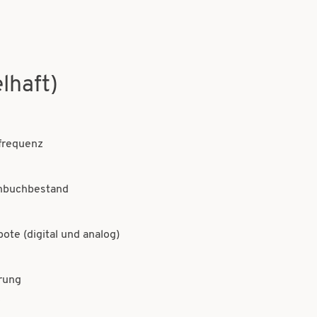
lhaft)
frequenz
achbuchbestand
te (digital und analog)
rung
z