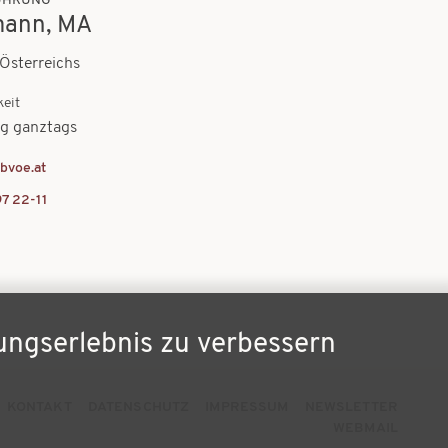
ÜHRUNG
mann, MA
Österreichs
keit
ag ganztags
bvoe.at
97 22-11
ungserlebnis zu verbessern
KONTAKT
DATENSCHUTZ
IMPRESSUM
NEWSLETTER
eilenmenü
WEBMAIL