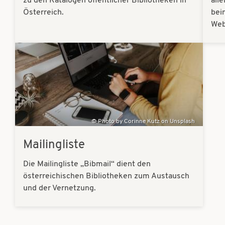
zu den Katalogen öffentlicher Bibliotheken in
all
Österreich.
bei
Web
Bilder
Photo by Corinne Kutz on Unsplash
Mailingliste
Die Mailingliste „Bibmail“ dient den
österreichischen Bibliotheken zum Austausch
und der Vernetzung.