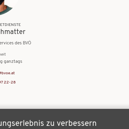
NETDIENSTE
chmatter
ervices des BVÖ
keit
ag ganztags
@bvoe.at
97 22-28
ungserlebnis zu verbessern