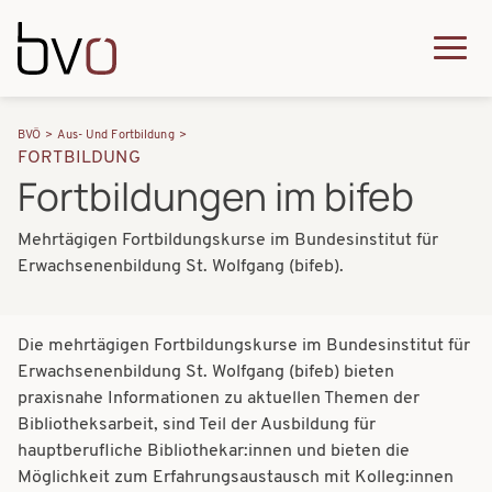
Direkt zum Inhalt
Q
u
H
P
i
BVÖ
Aus- Und Fortbildung
a
FORTBILDUNG
f
c
Fortbildungen im bifeb
u
a
k
p
Mehrtägigen Fortbildungskurse im Bundesinstitut für
d
m
t
Erwachsenenbildung St. Wolfgang (bifeb).
n
e
n
a
n
a
Die mehrtägigen Fortbildungskurse im Bundesinstitut für
v
u
v
Erwachsenenbildung St. Wolfgang (bifeb) bieten
i
praxisnahe Informationen zu aktuellen Themen der
i
Bibliotheksarbeit, sind Teil der Ausbildung für
g
g
hauptberufliche Bibliothekar:innen und bieten die
a
Möglichkeit zum Erfahrungsaustausch mit Kolleg:innen
a