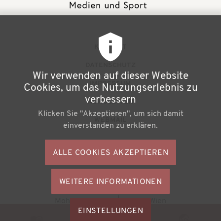
F
KONTAKT
u
DATENSCHUTZ
Wir verwenden auf dieser Website
ß
IMPRESSUM
Cookies, um das Nutzungserlebnis zu
z
verbessern
NEWSLETTER
Klicken Sie "Akzeptieren", um sich damit
e
WEBMAIL
einverstanden zu erklären.
i
l
ALLE COOKIES AKZEPTIEREN
S
e
o
n
WEITERE INFORMATIONEN
ZUSTIMMU
c
Büchereiverband Österreichs
ZURÜCKZI
m
Mohsgasse 1/2.2 | A-1030 Wien
i
M
EINSTELLUNGEN
e