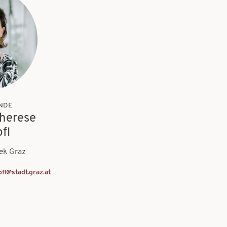
NDE
Therese
fl
ek Graz
fl@stadt.graz.at