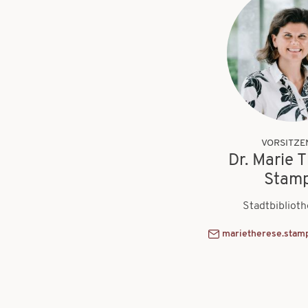
VORSITZE
Dr. Marie 
Stamp
Stadtbiblioth
marietherese.stamp