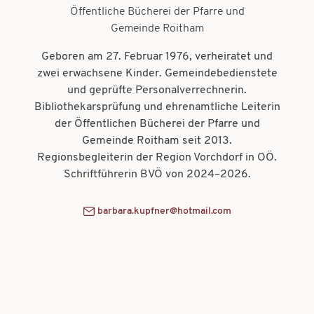
t
Öffentliche Bücherei der Pfarre und
t
Gemeinde Roitham
i
i
o
Geboren am 27. Februar 1976, verheiratet und
o
zwei erwachsene Kinder. Gemeindebedienstete
n
n
und geprüfte Personalverrechnerin.
Bibliothekarsprüfung und ehrenamtliche Leiterin
der Öffentlichen Bücherei der Pfarre und
Gemeinde Roitham seit 2013.
Regionsbegleiterin der Region Vorchdorf in OÖ.
Schriftführerin BVÖ von 2024–2026.
barbara.kupfner@hotmail.com