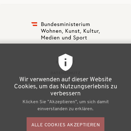
F
KONTAKT
u
DATENSCHUTZ
Wir verwenden auf dieser Website
ß
IMPRESSUM
Cookies, um das Nutzungserlebnis zu
z
verbessern
NEWSLETTER
Klicken Sie "Akzeptieren", um sich damit
e
WEBMAIL
einverstanden zu erklären.
i
l
ALLE COOKIES AKZEPTIEREN
S