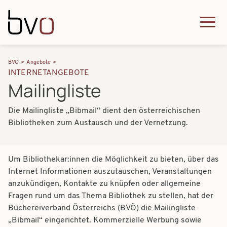
Direkt zum Inhalt
Q
u
H
P
i
BVÖ
Angebote
a
INTERNETANGEBOTE
f
c
Mailingliste
u
a
k
p
Die Mailingliste „Bibmail“ dient den österreichischen
d
m
t
Bibliotheken zum Austausch und der Vernetzung.
n
e
n
a
n
a
Um Bibliothekar:innen die Möglichkeit zu bieten, über das
v
u
v
Internet Informationen auszutauschen, Veranstaltungen
i
anzukündigen, Kontakte zu knüpfen oder allgemeine
i
Fragen rund um das Thema Bibliothek zu stellen, hat der
g
g
Büchereiverband Österreichs (BVÖ) die Mailingliste
a
„Bibmail“ eingerichtet. Kommerzielle Werbung sowie
a