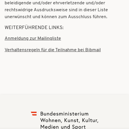
t
beleidigende und/oder ehrverletzende und/oder
t
rechtswidrige Ausdrucksweise sind in dieser Liste
i
i
unerwünscht und können zum Ausschluss führen.
o
o
WEITERFÜHRENDE LINKS:
n
n
Anmeldung zur Mailingliste
Verhaltensregeln für die Teilnahme bei Bibmail