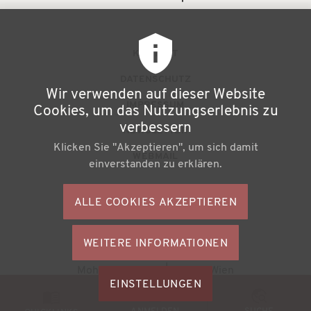
F
KONTAKT
u
DATENSCHUTZ
Wir verwenden auf dieser Website
ß
IMPRESSUM
Cookies, um das Nutzungserlebnis zu
z
verbessern
NEWSLETTER
Klicken Sie "Akzeptieren", um sich damit
e
WEBMAIL
einverstanden zu erklären.
i
l
ALLE COOKIES AKZEPTIEREN
S
e
o
n
WEITERE INFORMATIONEN
ZUSTIMMU
c
Büchereiverband Österreichs
ZURÜCKZI
m
Mohsgasse 1/2.2 | A-1030 Wien
i
M
EINSTELLUNGEN
e
a
© 2026
BVÖ - Büchereiverband Österreichs
o