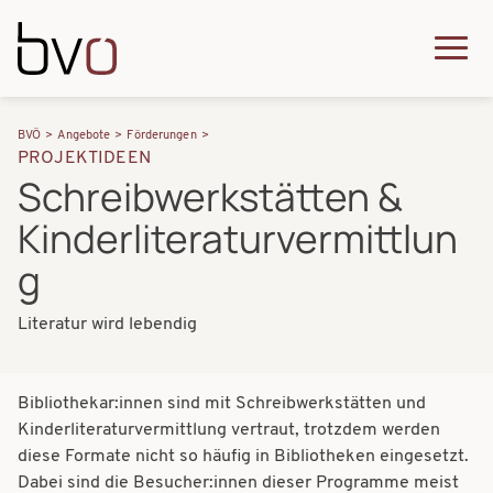
Direkt zum Inhalt
Q
u
H
P
i
BVÖ
Angebote
Förderungen
a
PROJEKTIDEEN
f
c
Schreibwerkstätten &
u
a
k
Kinderliteraturvermittlun
p
d
m
t
g
n
e
n
a
n
Literatur wird lebendig
a
v
u
v
i
Bibliothekar:innen sind mit Schreibwerkstätten und
i
g
Kinderliteraturvermittlung vertraut, trotzdem werden
g
diese Formate nicht so häufig in Bibliotheken eingesetzt.
a
a
Dabei sind die Besucher:innen dieser Programme meist