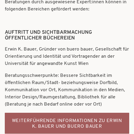
Beratungen durch ausgewiesene Expert:innen können in
t
t
folgenden Bereichen gefördert werden:
i
i
o
o
AUFTRITT UND SICHTBARMACHUNG
n
n
ÖFFENTLICHER BÜCHEREIEN
Erwin K. Bauer, Gründer von buero bauer, Gesellschaft für
Orientierung und Identität und Vortragender an der
Universität für angewandte Kunst Wien
Beratungsschwerpunkte: Bessere Sichtbarkeit im
öffentlichen Raum/Stadt- beziehungsweise Dorfbild,
Kommunikation vor Ort, Kommunikation in den Medien,
Interior Design/Raumgestaltung, Bibliothek für alle
(Beratung je nach Bedarf online oder vor Ort)
WEITERFÜHRENDE INFORMATIONEN ZU ERWIN
K. BAUER UND BUERO BAUER