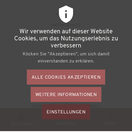
F
KONTAKT
u
DATENSCHUTZ
Wir verwenden auf dieser Website
ß
IMPRESSUM
Cookies, um das Nutzungserlebnis zu
z
verbessern
NEWSLETTER
Klicken Sie "Akzeptieren", um sich damit
e
WEBMAIL
einverstanden zu erklären.
i
l
ALLE COOKIES AKZEPTIEREN
S
e
o
n
WEITERE INFORMATIONEN
ZUSTIMMU
c
Büchereiverband Österreichs
ZURÜCKZI
m
Mohsgasse 1/2.2 | A-1030 Wien
i
M
EINSTELLUNGEN
e
a
© 2026
BVÖ - Büchereiverband Österreichs
o
ANMELDEN
SUCHE
n
QUICKLINKS
l