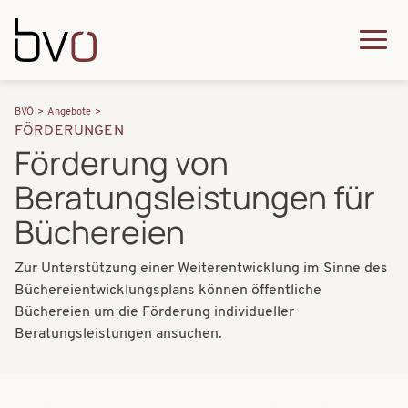
Direkt zum Inhalt
Q
u
H
P
i
BVÖ
Angebote
a
FÖRDERUNGEN
f
c
Förderung von
u
a
k
Beratungsleistungen für
p
d
m
t
Büchereien
n
e
n
a
n
Zur Unterstützung einer Weiterentwicklung im Sinne des
a
Büchereientwicklungsplans können öffentliche
v
u
v
Büchereien um die Förderung individueller
i
Beratungsleistungen ansuchen.
i
g
g
a
a