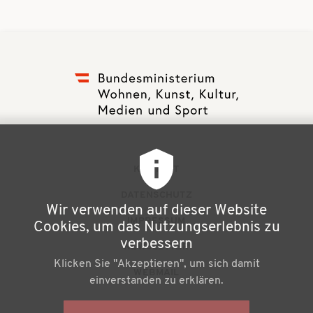
F
KONTAKT
u
DATENSCHUTZ
Wir verwenden auf dieser Website
ß
IMPRESSUM
Cookies, um das Nutzungserlebnis zu
z
verbessern
NEWSLETTER
Klicken Sie "Akzeptieren", um sich damit
e
WEBMAIL
einverstanden zu erklären.
i