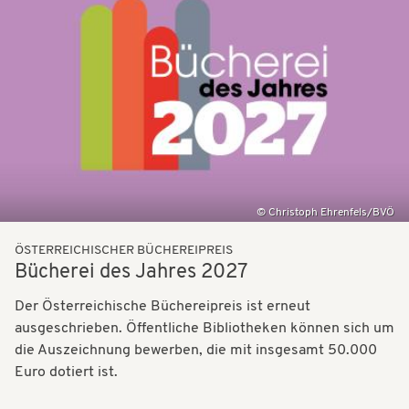
t
t
i
i
o
o
n
n
Christoph Ehrenfels/BVÖ
ÖSTERREICHISCHER BÜCHEREIPREIS
Bücherei des Jahres 2027
Der Österreichische Büchereipreis ist erneut
ausgeschrieben. Öffentliche Bibliotheken können sich um
die Auszeichnung bewerben, die mit insgesamt 50.000
Euro dotiert ist.