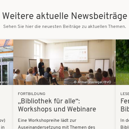
Weitere aktuelle Newsbeiträge
Sehen Sie hier die neuesten Beiträge zu aktuellen Themen.
Bilder
Bilder
swerda
Arman Rastegar/BVÖ
FORTBILDUNG
LES
„Bibliothek für alle“:
Fe
Workshops und Webinare
Bi
bv)
Eine Workshopreihe lädt zur
In d
 in
Auseinandersetzung mit Themen des
Bibl