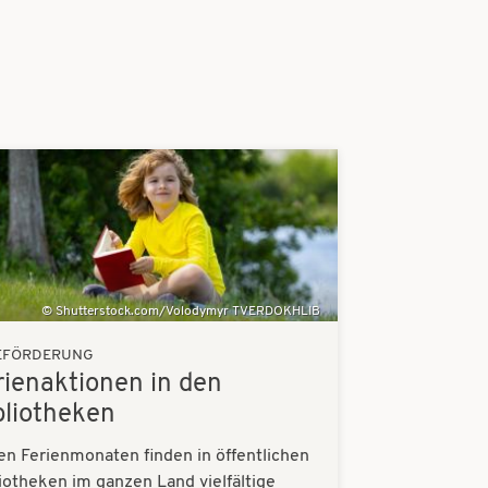
Shutterstock.com/Volodymyr TVERDOKHLIB
EFÖRDERUNG
rienaktionen in den
bliotheken
en Ferienmonaten finden in öffentlichen
iotheken im ganzen Land vielfältige