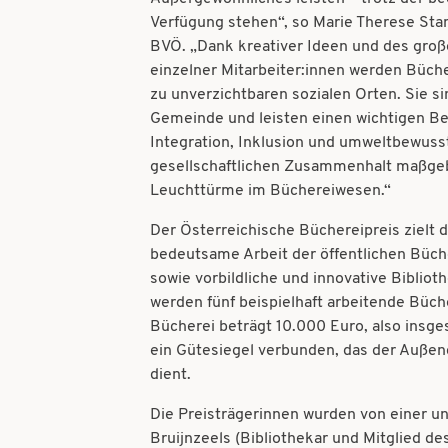
Verfügung stehen“, so Marie Therese Sta
BVÖ. „Dank kreativer Ideen und des gro
einzelner Mitarbeiter:innen werden Büche
zu unverzichtbaren sozialen Orten. Sie sin
Gemeinde und leisten einen wichtigen Bei
Integration, Inklusion und umweltbewus
gesellschaftlichen Zusammenhalt maßgebli
Leuchttürme im Büchereiwesen.“
Der Österreichische Büchereipreis zielt da
bedeutsame Arbeit der öffentlichen Büch
sowie vorbildliche und innovative Bibliot
werden fünf beispielhaft arbeitende Büch
Bücherei beträgt 10.000 Euro, also insge
ein Gütesiegel verbunden, das der Außend
dient.
Die Preisträgerinnen wurden von einer un
Bruijnzeels (Bibliothekar und Mitglied de