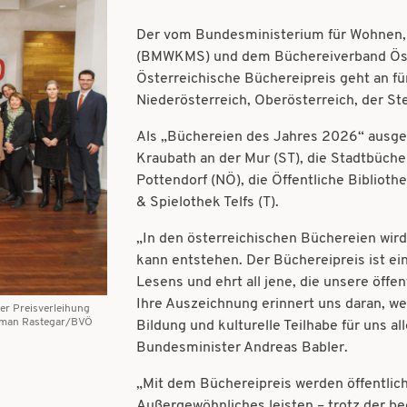
Der vom Bundesministerium für Wohnen, 
(BMWKMS) und dem Büchereiverband Öst
Österreichische Büchereipreis geht an fü
Niederösterreich, Oberösterreich, der St
Als „Büchereien des Jahres 2026“ ausge
Kraubath an der Mur (ST), die Stadtbücher
Pottendorf (NÖ), die Öffentliche Bibliot
& Spielothek Telfs (T).
„In den österreichischen Büchereien wir
kann entstehen. Der Büchereipreis ist ein
Lesens und ehrt all jene, die unsere öffe
Ihre Auszeichnung erinnert uns daran, we
er Preisverleihung
man Rastegar/BVÖ
Bildung und kulturelle Teilhabe für uns a
Bundesminister Andreas Babler.
„Mit dem Büchereipreis werden öffentlic
Außergewöhnliches leisten – trotz der beg