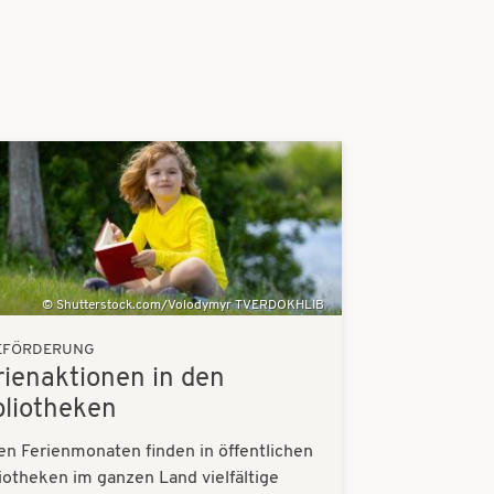
Shutterstock.com/Volodymyr TVERDOKHLIB
EFÖRDERUNG
rienaktionen in den
bliotheken
en Ferienmonaten finden in öffentlichen
iotheken im ganzen Land vielfältige