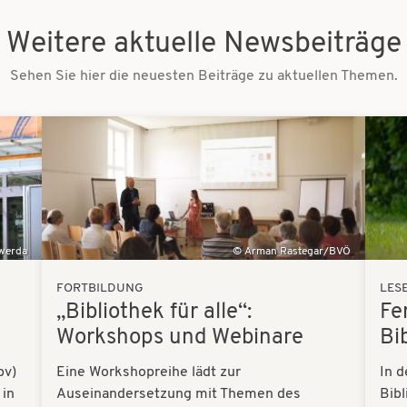
Weitere aktuelle Newsbeiträge
Sehen Sie hier die neuesten Beiträge zu aktuellen Themen.
Bilder
Bilder
swerda
Arman Rastegar/BVÖ
FORTBILDUNG
LES
„Bibliothek für alle“:
Fe
Workshops und Webinare
Bi
bv)
Eine Workshopreihe lädt zur
In d
 in
Auseinandersetzung mit Themen des
Bibl