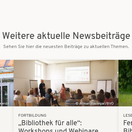
Weitere aktuelle Newsbeiträge
Sehen Sie hier die neuesten Beiträge zu aktuellen Themen.
Bilder
Bilder
swerda
Arman Rastegar/BVÖ
FORTBILDUNG
LES
„Bibliothek für alle“:
Fe
Workshops und Webinare
Bi