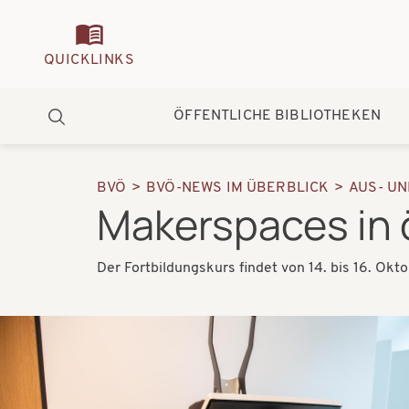
Quickmenu
QUICKLINKS
Hauptnavigation
ÖFFENTLICHE BIBLIOTHEKEN
Suche
BVÖ
BVÖ-NEWS IM ÜBERBLICK
AUS- U
Pfadnavigation
Makerspaces in ö
Der Fortbildungskurs findet von 14. bis 16. Okt
Bilder