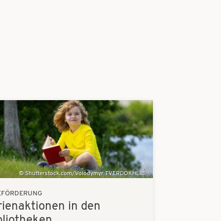
Shutterstock.com/Volodymyr TVERDOKHLIB
EFÖRDERUNG
rienaktionen in den
bliotheken