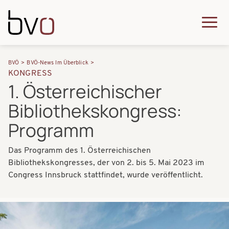
Direkt zum Inhalt
Q
u
H
P
i
BVÖ
BVÖ-News Im Überblick
a
KONGRESS
f
c
1. Österreichischer
u
a
k
Bibliothekskongress:
p
d
m
t
Programm
n
e
n
a
n
Das Programm des 1. Österreichischen
a
Bibliothekskongresses, der von 2. bis 5. Mai 2023 im
v
u
v
Congress Innsbruck stattfindet, wurde veröffentlicht.
i
i
g
g
Bilder
a
a