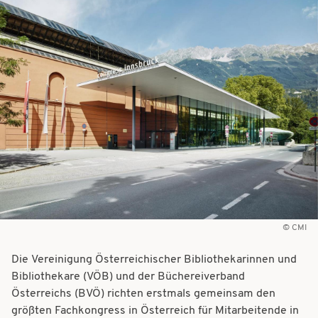
t
t
i
i
o
o
n
n
CMI
Die Vereinigung Österreichischer Bibliothekarinnen und
Bibliothekare (VÖB) und der Büchereiverband
Österreichs (BVÖ) richten erstmals gemeinsam den
größten Fachkongress in Österreich für Mitarbeitende in