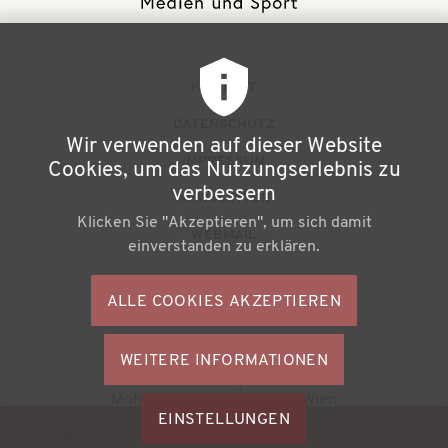
F
KONTAKT
u
DATENSCHUTZ
Wir verwenden auf dieser Website
ß
IMPRESSUM
Cookies, um das Nutzungserlebnis zu
z
verbessern
NEWSLETTER
Klicken Sie "Akzeptieren", um sich damit
e
WEBMAIL
einverstanden zu erklären.
i
l
ALLE COOKIES AKZEPTIEREN
S
e
o
n
WEITERE INFORMATIONEN
ZUSTIMMU
c
Büchereiverband Österreichs
ZURÜCKZI
m
Mohsgasse 1/2.2 | A-1030 Wien
i
M
EINSTELLUNGEN
e
a
© 2026
BVÖ - Büchereiverband Österreichs