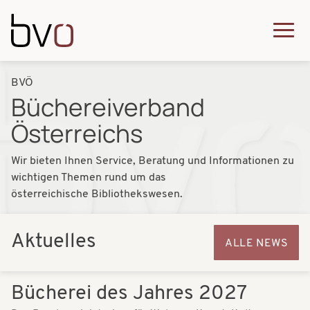
Direkt zum Inhalt
Q
u
H
P
BVÖ
i
a
Büchereiverband
f
c
u
Österreichs
a
k
p
d
m
Wir bieten Ihnen Service, Beratung und Informationen zu
t
n
wichtigen Themen rund um das
e
n
österreichische Bibliothekswesen.
a
n
a
v
u
v
Aktuelles
ALLE NEWS
i
i
Christoph Ehrenfels/BVÖ
g
g
Bücherei des Jahres 2027
a
a