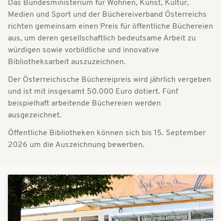
Das Bundesministerium für Wohnen, Kunst, Kultur,
t
t
Medien und Sport und der Büchereiverband Österreichs
i
richten gemeinsam einen Preis für öffentliche Büchereien
i
aus, um deren gesellschaftlich bedeutsame Arbeit zu
o
o
würdigen sowie vorbildliche und innovative
n
Bibliotheksarbeit auszuzeichnen.
n
Der Österreichische Büchereipreis wird jährlich vergeben
und ist mit insgesamt 50.000 Euro dotiert. Fünf
beispielhaft arbeitende Büchereien werden
ausgezeichnet.
Öffentliche Bibliotheken können sich bis 15. September
2026 um die Auszeichnung bewerben.
Aktuelles
Bilder