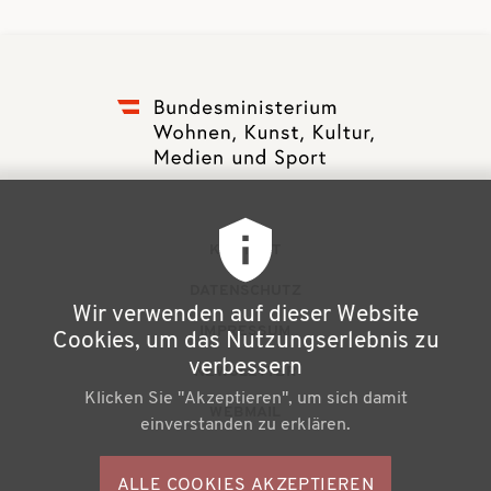
F
KONTAKT
u
DATENSCHUTZ
Wir verwenden auf dieser Website
ß
IMPRESSUM
Cookies, um das Nutzungserlebnis zu
z
verbessern
NEWSLETTER
Klicken Sie "Akzeptieren", um sich damit
e
WEBMAIL
einverstanden zu erklären.
i
l
ALLE COOKIES AKZEPTIEREN