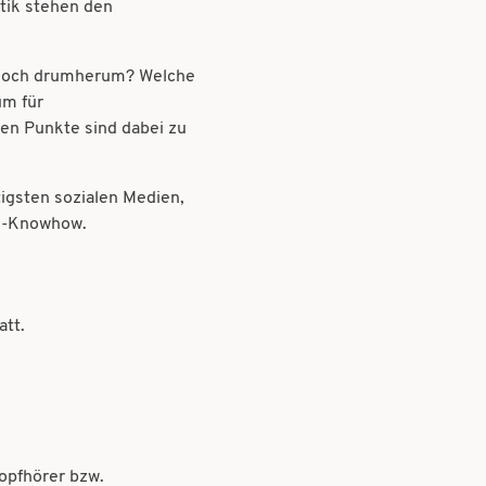
tik stehen den
t noch drumherum? Welche
um für
en Punkte sind dabei zu
igsten sozialen Medien,
tz-Knowhow.
att.
opfhörer bzw.