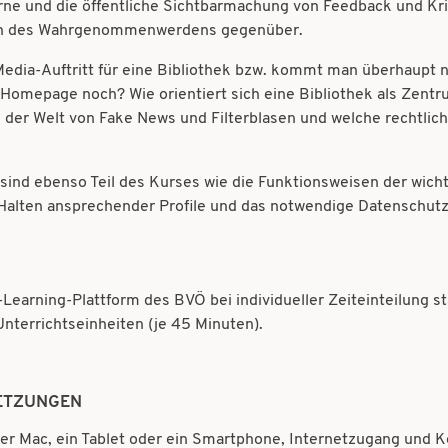
rne und die öffentliche Sichtbarmachung von Feedback und Kri
en des Wahrgenommenwerdens gegenüber.
l-Media-Auftritt für eine Bibliothek bzw. kommt man überhaup
e Homepage noch? Wie orientiert sich eine Bibliothek als Zentr
der Welt von Fake News und Filterblasen und welche rechtlich
ind ebenso Teil des Kurses wie die Funktionsweisen der wicht
l-Halten ansprechender Profile und das notwendige Datenschu
-Learning-Plattform des BVÖ bei individueller Zeiteinteilung st
nterrichtseinheiten (je 45 Minuten).
ETZUNGEN
er Mac, ein Tablet oder ein Smartphone, Internetzugang und K