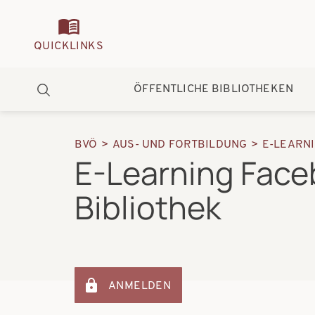
Quickmenu
QUICKLINKS
Hauptnavigation
ÖFFENTLICHE BIBLIOTHEKEN
Suche
BVÖ
AUS- UND FORTBILDUNG
E-LEARN
Pfadnavigation
E-Learning Face
Bibliothek
ANMELDEN