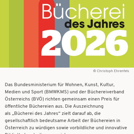
t
t
i
i
o
o
n
n
Christoph Ehrenfels
Das
Bundesministerium für Wohnen, Kunst, Kultur,
Medien und Sport (BMWKMS)
und der Büchereiverband
Österreichs (BVÖ) richten gemeinsam einen Preis für
öffentliche Büchereien aus. Die Auszeichnung
als „Bücherei des Jahres“ zielt darauf ab, die
gesellschaftlich bedeutsame Arbeit der Büchereien in
Österreich zu würdigen sowie vorbildliche und innovative