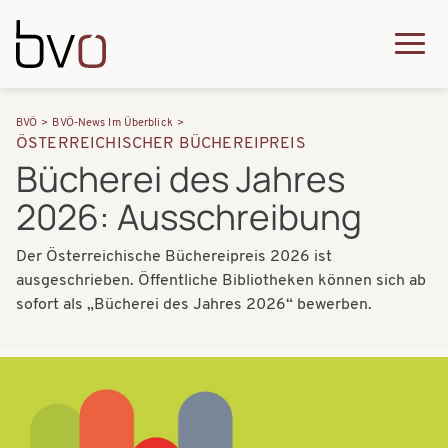
Direkt zum Inhalt
Q
u
H
P
i
BVÖ
BVÖ-News Im Überblick
a
ÖSTERREICHISCHER BÜCHEREIPREIS
f
c
Bücherei des Jahres
u
a
k
2026: Ausschreibung
p
d
m
t
n
Der Österreichische Büchereipreis 2026 ist
e
n
ausgeschrieben. Öffentliche Bibliotheken können sich ab
a
n
a
sofort als „Bücherei des Jahres 2026“ bewerben.
v
u
v
i
Bilder
i
g
g
a
a