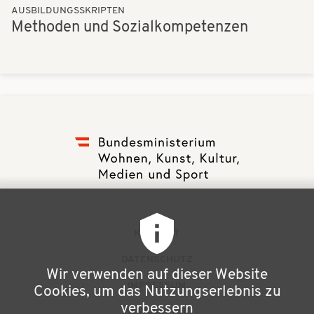
AUSBILDUNGSSKRIPTEN
Methoden und Sozialkompetenzen
F
KONTAKT
u
DATENSCHUTZ
Wir verwenden auf dieser Website
ß
IMPRESSUM
Cookies, um das Nutzungserlebnis zu
z
verbessern
NEWSLETTER