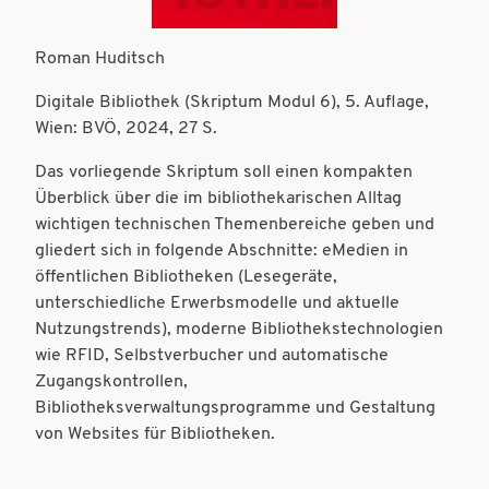
t
t
i
Roman Huditsch
i
o
o
Digitale Bibliothek (Skriptum Modul 6), 5. Auflage,
n
Wien: BVÖ, 2024, 27 S.
n
Das vorliegende Skriptum soll einen kompakten
Überblick über die im bibliothekarischen Alltag
wichtigen technischen Themenbereiche geben und
gliedert sich in folgende Abschnitte: eMedien in
öffentlichen Bibliotheken (Lesegeräte,
unterschiedliche Erwerbsmodelle und aktuelle
Nutzungstrends), moderne Bibliothekstechnologien
wie RFID, Selbstverbucher und automatische
Zugangskontrollen,
Bibliotheksverwaltungsprogramme und Gestaltung
von Websites für Bibliotheken.