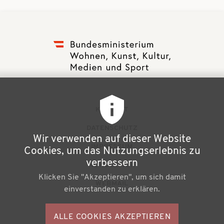
F
KONTAKT
u
DATENSCHUTZ
Wir verwenden auf dieser Website
ß
IMPRESSUM
Cookies, um das Nutzungserlebnis zu
z
verbessern
NEWSLETTER
Klicken Sie "Akzeptieren", um sich damit
e
WEBMAIL
einverstanden zu erklären.
i
l
ALLE COOKIES AKZEPTIEREN
S