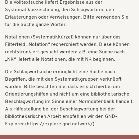
Die Volltextsuche liefert Ergebnisse aus der
t
t
Systematikbezeichnung, den Schlagwörtern, den
i
Erläuterungen oder Verweisungen. Bitte verwenden Sie
i
o
für die Suche ganze Wörter.
o
n
Notationen (Systematikkürzel) können nur über das
n
Filterfeld „Notation“ recherchiert werden. Diese können
rechtstrunkiert gesucht werden: z.B. eine Suche nach
„NK“ liefert alle Notationen, die mit NK beginnen.
Die Schlagwortsuche ermöglicht eine Suche nach
Begriffen, die mit den Systematikgruppen verknüpft
wurden. Bitte beachten Sie, dass es sich hierbei um
Orientierungshilfen und nicht um eine bibliothekarische
Beschlagwortung im Sinne einer Normdatenbank handelt.
Als Hilfestellung bei der Beschlagwortung bei der
bibliothekarischen Arbeit empfehlen wir den GND-
Explorer (
https://explore.gnd.network/
).
Systematik