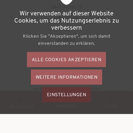
u
DATENSCHUTZ
Wir verwenden auf dieser Website
ß
IMPRESSUM
Cookies, um das Nutzungserlebnis zu
z
verbessern
NEWSLETTER
Klicken Sie "Akzeptieren", um sich damit
e
WEBMAIL
einverstanden zu erklären.
i
l
ALLE COOKIES AKZEPTIEREN
S
e
o
n
WEITERE INFORMATIONEN
ZUSTIMMU
c
Büchereiverband Österreichs
ZURÜCKZI
m
Mohsgasse 1/2.2 | A-1030 Wien
i
M
EINSTELLUNGEN
e
a
© 2026
BVÖ - Büchereiverband Österreichs
o
ANMELDEN
SUCHE
n
QUICKLINKS
l
b
ü
M
i