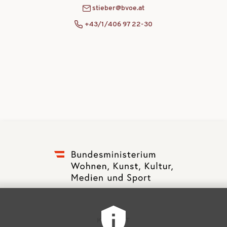
stieber@bvoe.at
+43/1/406 97 22-30
F
KONTAKT