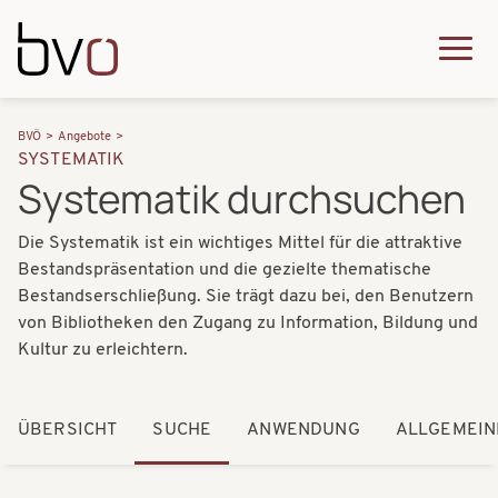
Direkt zum Inhalt
Q
u
H
P
i
BVÖ
Angebote
a
SYSTEMATIK
f
c
Systematik durchsuchen
u
a
k
p
Die Systematik ist ein wichtiges Mittel für die attraktive
d
m
t
Bestandspräsentation und die gezielte thematische
n
e
Bestandserschließung. Sie trägt dazu bei, den Benutzern
n
a
von Bibliotheken den Zugang zu Information, Bildung und
n
a
Kultur zu erleichtern.
v
u
v
i
i
ÜBERSICHT
SUCHE
ANWENDUNG
ALLGEMEIN
g
g
a
a