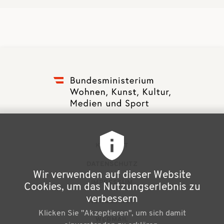
F
KONTAKT
u
DATENSCHUTZ
Wir verwenden auf dieser Website
ß
IMPRESSUM
Cookies, um das Nutzungserlebnis zu
z
verbessern
NEWSLETTER
Klicken Sie "Akzeptieren", um sich damit
e
WEBMAIL