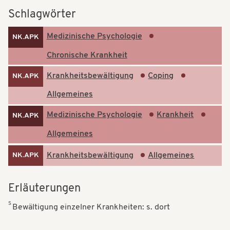
t
t
Schlagwörter
i
i
Medizinische Psychologie
NK.APK
o
o
Chronische Krankheit
n
n
Krankheitsbewältigung
Coping
NK.APK
Allgemeines
Medizinische Psychologie
Krankheit
NK.APK
Allgemeines
Krankheitsbewältigung
Allgemeines
NK.APK
Erläuterungen
S
Bewältigung einzelner Krankheiten: s. dort