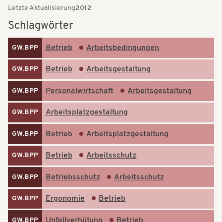
t
Letzte Aktualisierung
2012
t
i
Schlagwörter
i
o
o
Betrieb
Arbeitsbedingungen
GW.BPP
n
n
Betrieb
Arbeitsgestaltung
GW.BPP
Personalwirtschaft
Arbeitsgestaltung
GW.BPP
Arbeitsplatzgestaltung
GW.BPP
Betrieb
Arbeitsplatzgestaltung
GW.BPP
Betrieb
Arbeitsschutz
GW.BPP
Betriebsschutz
Arbeitsschutz
GW.BPP
Ergonomie
Betrieb
GW.BPP
Unfallverhütung
Betrieb
GW.BPP