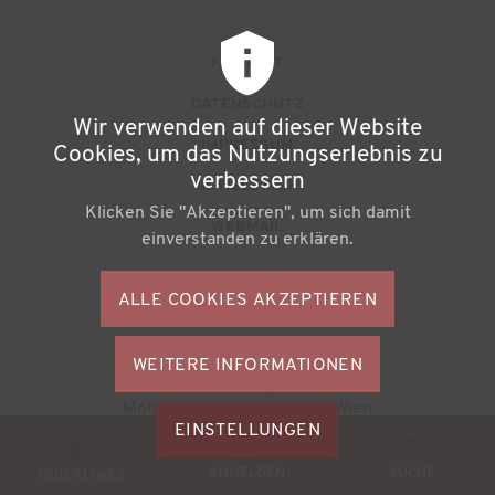
F
KONTAKT
u
DATENSCHUTZ
Wir verwenden auf dieser Website
ß
IMPRESSUM
Cookies, um das Nutzungserlebnis zu
z
verbessern
NEWSLETTER
Klicken Sie "Akzeptieren", um sich damit
e
WEBMAIL
einverstanden zu erklären.
i
l
ALLE COOKIES AKZEPTIEREN
S
e
o
n
WEITERE INFORMATIONEN
ZUSTIMMU
c
Büchereiverband Österreichs
ZURÜCKZI
m
Mohsgasse 1/2.2 | A-1030 Wien
i
M
EINSTELLUNGEN
e
a
© 2026
BVÖ - Büchereiverband Österreichs
o
ANMELDEN
SUCHE
n
QUICKLINKS