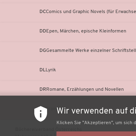
DC
Comics und Graphic Novels (für Erwachs
DD
Epen, Märchen, epische Kleinformen
DG
Gesammelte Werke einzelner Schriftstell
DL
Lyrik
DR
Romane, Erzählungen und Novellen
DT
Dramatik
Wir verwenden auf d
Klicken Sie "Akzeptieren", um sich 
Büchereiverband Österreichs