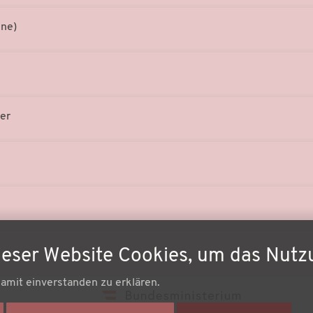
ene)
er
ieser Website Cookies, um das Nutz
damit einverstanden zu erklären.
Fußz