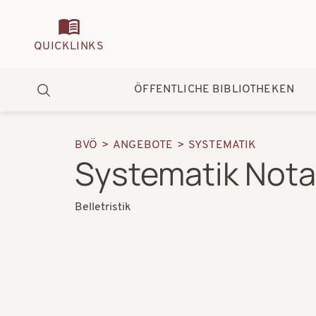
Quickmenu
QUICKLINKS
Hauptnavigation
ÖFFENTLICHE BIBLIOTHEKEN
Suche
BVÖ
ANGEBOTE
SYSTEMATIK
Pfadnavigation
Systematik Not
Belletristik