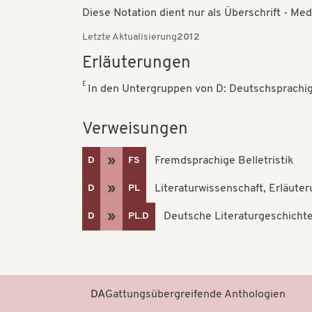
Diese Notation dient nur als Überschrift - 
Letzte Aktualisierung
2012
Erläuterungen
E
In den Untergruppen von D: Deutschsprachige
Verweisungen
Fremdsprachige Belletristik
D
FS
Literaturwissenschaft, Erläute
D
PL
Deutsche Literaturgeschicht
D
PL.D
DA
Gattungsübergreifende Anthologien