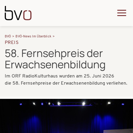
Direkt zum Inhalt
Q
u
H
P
i
BVÖ
BVÖ-News Im Überblick
a
PREIS
f
c
58. Fernsehpreis der
u
a
k
Erwachsenenbildung
p
d
m
t
n
Im ORF RadioKulturhaus wurden am 25. Juni 2026
e
n
die 58. Fernsehpreise der Erwachsenenbildung verliehen.
a
n
a
v
u
v
Bilder
i
i
g
g
a
a