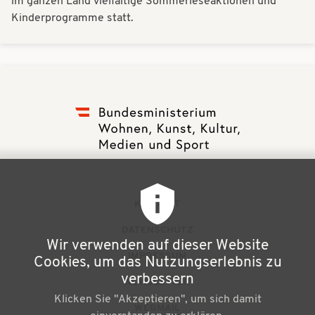
im ganzen Land vielfältige Sommerleseaktionen und
Kinderprogramme statt.
F
KONTAKT
u
DATENSCHUTZ
Wir verwenden auf dieser Website
ß
IMPRESSUM
Cookies, um das Nutzungserlebnis zu
z
verbessern
NEWSLETTER
Klicken Sie "Akzeptieren", um sich damit
e
WEBMAIL