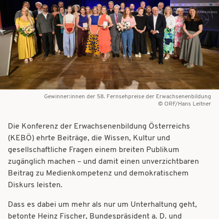
t
t
i
i
o
o
n
n
Gewinner:innen der 58. Fernsehpreise der Erwachsenenbildung
ORF/Hans Leitner
Die Konferenz der Erwachsenenbildung Österreichs
(KEBÖ) ehrte Beiträge, die Wissen, Kultur und
gesellschaftliche Fragen einem breiten Publikum
zugänglich machen – und damit einen unverzichtbaren
Beitrag zu Medienkompetenz und demokratischem
Diskurs leisten.
Dass es dabei um mehr als nur um Unterhaltung geht,
betonte Heinz Fischer, Bundespräsident a. D. und