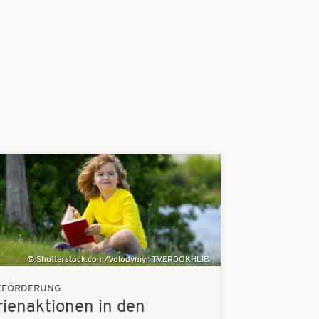
Shutterstock.com/Volodymyr TVERDOKHLIB
EFÖRDERUNG
rienaktionen in den