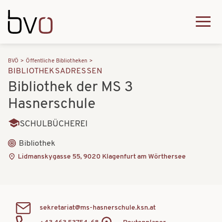
Direkt zum Inhalt
Q
u
H
P
i
BVÖ
Öffentliche Bibliotheken
a
BIBLIOTHEKSADRESSEN
f
c
u
Bibliothek der MS 3
a
k
p
Hasnerschule
d
m
t
SCHULBÜCHEREI
n
e
n
a
Bibliothek
n
a
Lidmanskygasse 55, 9020 Klagenfurt am Wörthersee
v
u
v
i
i
g
g
sekretariat@ms-hasnerschule.ksn.at
a
a