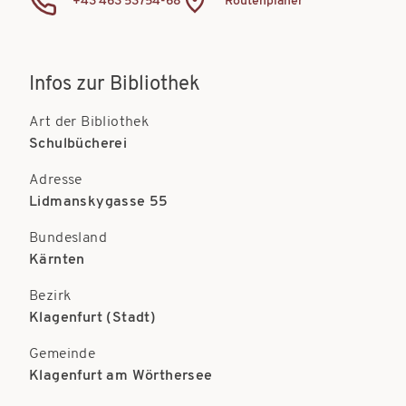
+43 463 53754-68
Routenplaner
t
t
i
i
o
Infos zur Bibliothek
o
n
n
Art der Bibliothek
Schulbücherei
Adresse
Lidmanskygasse 55
Bundesland
Kärnten
Bezirk
Klagenfurt (Stadt)
Gemeinde
Klagenfurt am Wörthersee