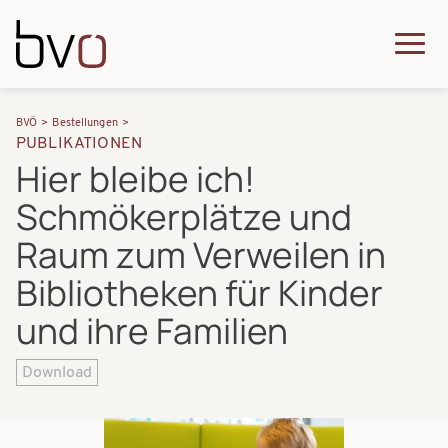
Direkt zum Inhalt
Q
u
H
P
i
BVÖ
Bestellungen
a
PUBLIKATIONEN
f
c
Hier bleibe ich!
u
a
k
Schmökerplätze und
p
d
m
t
Raum zum Verweilen in
n
e
n
Bibliotheken für Kinder
a
n
a
und ihre Familien
v
u
v
i
i
Download
g
g
a
a