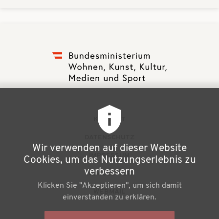
F
KONTAKT
u
DATENSCHUTZ
Wir verwenden auf dieser Website
ß
IMPRESSUM
Cookies, um das Nutzungserlebnis zu
z
verbessern
NEWSLETTER
Klicken Sie "Akzeptieren", um sich damit
e
WEBMAIL
einverstanden zu erklären.
i