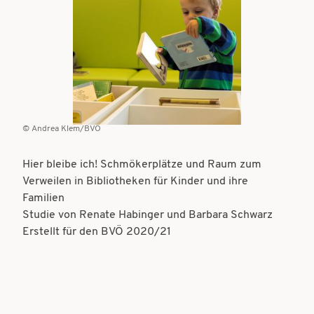
t
t
i
i
o
o
n
n
Andrea Klem/BVÖ
Hier bleibe ich! Schmökerplätze und Raum zum
Verweilen in Bibliotheken für Kinder und ihre
Familien
Studie von Renate Habinger und Barbara Schwarz
Erstellt für den BVÖ 2020/21