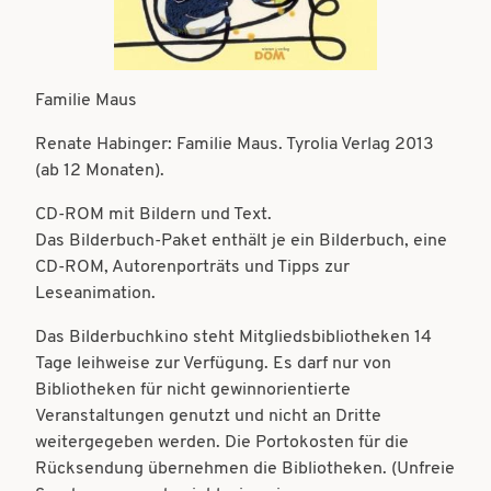
t
t
i
i
o
o
Familie Maus
n
n
Renate Habinger: Familie Maus. Tyrolia Verlag 2013
(ab 12 Monaten).
CD-ROM mit Bildern und Text.
Das Bilderbuch-Paket enthält je ein Bilderbuch, eine
CD-ROM, Autorenporträts und Tipps zur
Leseanimation.
Das Bilderbuchkino steht Mitgliedsbibliotheken 14
Tage leihweise zur Verfügung. Es darf nur von
Bibliotheken für nicht gewinnorientierte
Veranstaltungen genutzt und nicht an Dritte
weitergegeben werden. Die Portokosten für die
Rücksendung übernehmen die Bibliotheken. (Unfreie