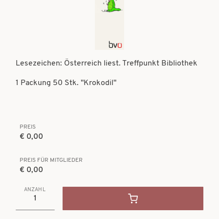
t
t
i
i
o
o
n
n
Lesezeichen: Österreich liest. Treffpunkt Bibliothek
1 Packung 50 Stk. "Krokodil"
PREIS
€ 0,00
PREIS FÜR MITGLIEDER
€ 0,00
ANZAHL