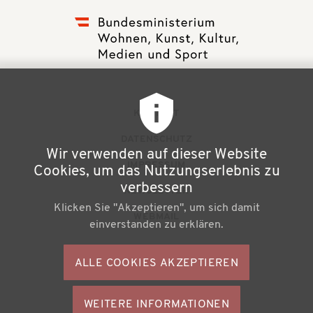
F
KONTAKT
u
DATENSCHUTZ
Wir verwenden auf dieser Website
ß
IMPRESSUM
Cookies, um das Nutzungserlebnis zu
z
verbessern
NEWSLETTER
Klicken Sie "Akzeptieren", um sich damit
e
WEBMAIL
einverstanden zu erklären.
i
l
ALLE COOKIES AKZEPTIEREN
S
e
o
n
WEITERE INFORMATIONEN
ZUSTIMMU