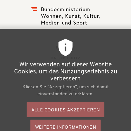
F
KONTAKT
u
DATENSCHUTZ
Wir verwenden auf dieser Website
ß
IMPRESSUM
Cookies, um das Nutzungserlebnis zu
z
verbessern
NEWSLETTER
Klicken Sie "Akzeptieren", um sich damit
e
WEBMAIL
einverstanden zu erklären.
i
l
ALLE COOKIES AKZEPTIEREN
S
e
o
n
WEITERE INFORMATIONEN
ZUSTIMMU