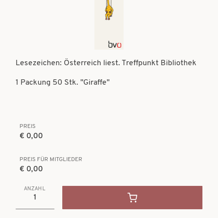
t
t
i
i
o
o
n
n
Lesezeichen: Österreich liest. Treffpunkt Bibliothek
1 Packung 50 Stk. "Giraffe"
PREIS
€ 0,00
PREIS FÜR MITGLIEDER
€ 0,00
ANZAHL