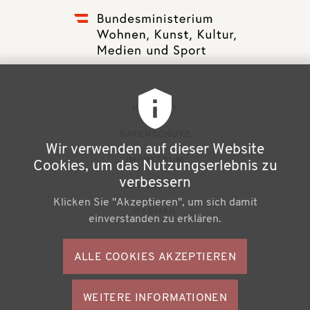
F
KONTAKT
u
DATENSCHUTZ
Wir verwenden auf dieser Website
ß
IMPRESSUM
Cookies, um das Nutzungserlebnis zu
z
verbessern
NEWSLETTER
Klicken Sie "Akzeptieren", um sich damit
e
WEBMAIL
einverstanden zu erklären.
i
l
ALLE COOKIES AKZEPTIEREN
S
e
o
n
WEITERE INFORMATIONEN
ZUSTIMMU
Büchereiverband Österreichs