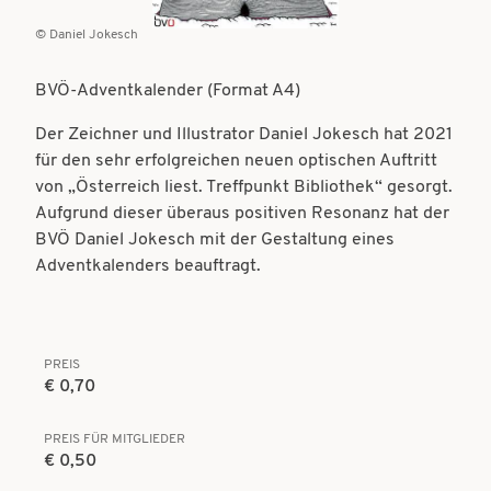
t
t
Daniel Jokesch
i
i
o
BVÖ-Adventkalender (Format A4)
o
n
Der Zeichner und Illustrator Daniel Jokesch hat 2021
n
für den sehr erfolgreichen neuen optischen Auftritt
von „Österreich liest. Treffpunkt Bibliothek“ gesorgt.
Aufgrund dieser überaus positiven Resonanz hat der
BVÖ Daniel Jokesch mit der Gestaltung eines
Adventkalenders beauftragt.
PREIS
€ 0,70
PREIS FÜR MITGLIEDER
€ 0,50