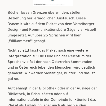
t
t
i
Bücher lassen Grenzen überwinden, stellen
i
o
Beziehung her, ermöglichen Austausch. Diese
o
Dynamik wird auf dem Plakat von dem Vorarlberger
n
n
Design- und Kommunikationsbüro Sägenvier visuell
umgesetzt. Auf über 25 Sprachen wird hier
„Willkommen!“ gesagt.
Nicht zuletzt lässt das Plakat noch eine weitere
Interpretation zu: Die Fülle und der Reichtum der
Sprachenvielfalt der nach Österreich kommenden
und in Österreich lebenden Menschen wird deutlich
gemacht. Wir werden vielfältiger, bunter und das ist
gut so.
Aufgehängt in der Bibliothek oder in der Auslage der
Bibliothek, in Schaukästen oder auf
Informationstafeln in der Gemeinde funktioniert das
Plakat als Einladung, aber auch als nach außen