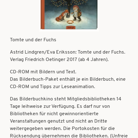
t
t
i
i
o
o
n
n
Tomte und der Fuchs
Astrid Lindgren/Eva Eriksson: Tomte und der Fuchs.
Verlag Friedrich Oetinger 2017 (ab 4 Jahren).
CD-ROM mit Bildern und Text.
Das Bilderbuch-Paket enthält je ein Bilderbuch, eine
CD-ROM und Tipps zur Leseanimation.
Das Bilderbuchkino steht Mitgliedsbibliotheken 14
Tage leihweise zur Verfügung. Es darf nur von
Bibliotheken für nicht gewinnorientierte
Veranstaltungen genutzt und nicht an Dritte
weitergegeben werden. Die Portokosten für die
Rücksendung übernehmen die Bibliotheken. (Unfreie