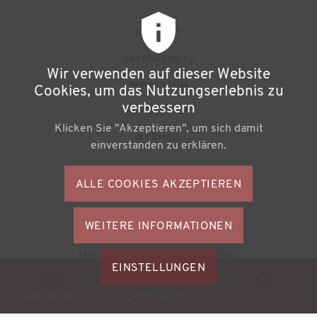
F
KONTAKT
u
DATENSCHUTZ
Wir verwenden auf dieser Website
ß
IMPRESSUM
Cookies, um das Nutzungserlebnis zu
z
verbessern
NEWSLETTER
Klicken Sie "Akzeptieren", um sich damit
e
WEBMAIL
einverstanden zu erklären.
i
l
ALLE COOKIES AKZEPTIEREN
S
e
o
n
WEITERE INFORMATIONEN
ZUSTIMMU
c
Büchereiverband Österreichs
ZURÜCKZI
m
Mohsgasse 1/2.2 | A-1030 Wien
i
M
EINSTELLUNGEN
e
a
© 2026
BVÖ - Büchereiverband Österreichs
o
ANMELDEN
SUCHE
n
QUICKLINKS
l