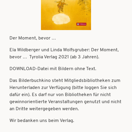
t
t
i
i
o
o
n
n
Der Moment, bevor …
Ela Wildberger und Linda Wolfsgruber: Der Moment,
bevor … Tyrolia Verlag 2021 (ab 3 Jahren).
DOWNLOAD-Datei mit Bildern ohne Text.
Das Bilderbuchkino steht Mitgliedsbibliotheken zum
Herunterladen zur Verfügung (bitte loggen Sie sich
dafür ein). Es darf nur von Bibliotheken für nicht
gewinnorientierte Veranstaltungen genutzt und nicht
an Dritte weitergegeben werden.
Wir bedanken uns beim Verlag.