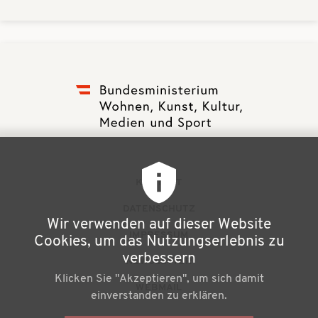
F
KONTAKT
u
DATENSCHUTZ
Wir verwenden auf dieser Website
ß
IMPRESSUM
Cookies, um das Nutzungserlebnis zu
z
verbessern
NEWSLETTER
Klicken Sie "Akzeptieren", um sich damit
e
WEBMAIL
einverstanden zu erklären.
i