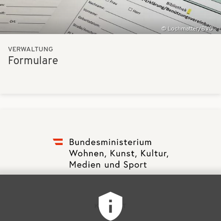
Lochmatter/BVÖ
VERWALTUNG
Formulare
F
KONTAKT