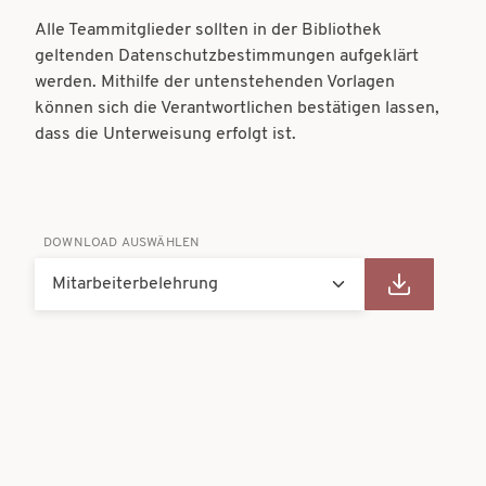
t
t
Alle Teammitglieder sollten in der Bibliothek
i
geltenden Datenschutzbestimmungen aufgeklärt
i
werden. Mithilfe der untenstehenden Vorlagen
o
o
können sich die Verantwortlichen bestätigen lassen,
n
dass die Unterweisung erfolgt ist.
n
DOWNLOAD AUSWÄHLEN