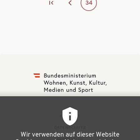
Page
34
F
KONTAKT
u
DATENSCHUTZ
Wir verwenden auf dieser Website
ß
IMPRESSUM