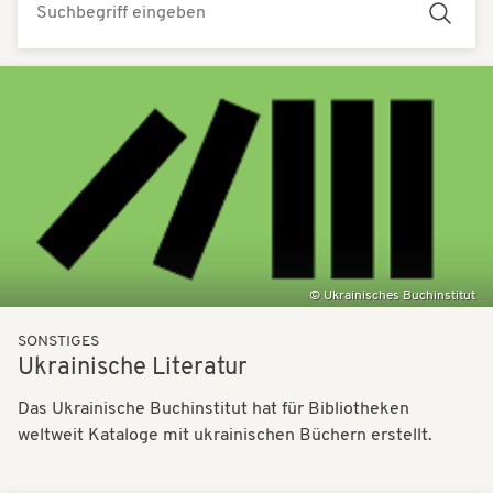
t
t
i
i
Bilder
o
o
n
n
Ukrainisches Buchinstitut
SONSTIGES
Ukrainische Literatur
Das Ukrainische Buchinstitut hat für Bibliotheken
weltweit Kataloge mit ukrainischen Büchern erstellt.