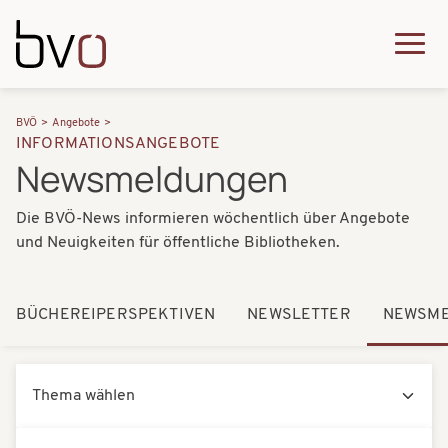
Direkt zum Inhalt
Q
u
H
P
i
BVÖ
Angebote
a
INFORMATIONSANGEBOTE
f
c
Newsmeldungen
u
a
k
p
Die BVÖ-News informieren wöchentlich über Angebote
d
m
t
und Neuigkeiten für öffentliche Bibliotheken.
n
e
n
a
n
a
BÜCHEREIPERSPEKTIVEN
NEWSLETTER
NEWSM
v
u
v
i
Aktuelles
i
g
g
a
a