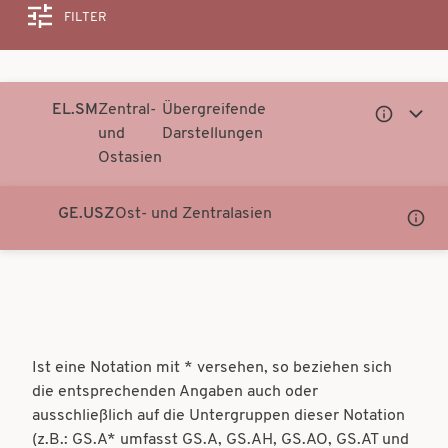
FILTER
Suche
EL.SM
Zentral-
Übergreifende
Untergeor
Unter
und
Darstellungen
Notationen
Notati
Ostasien
anzeigen
anzei
GE.USZ
Ost- und Zentralasien
Unter
Notati
anzei
Ist eine Notation mit * versehen, so beziehen sich
die entsprechenden Angaben auch oder
ausschließlich auf die Untergruppen dieser Notation
(z.B.: GS.A* umfasst GS.A, GS.AH, GS.AO, GS.AT und