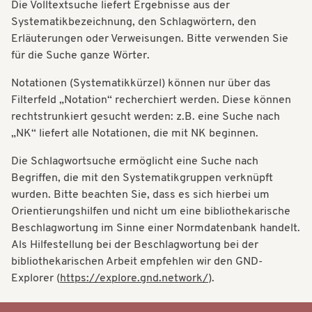
Die Volltextsuche liefert Ergebnisse aus der
t
t
Systematikbezeichnung, den Schlagwörtern, den
i
Erläuterungen oder Verweisungen. Bitte verwenden Sie
i
o
für die Suche ganze Wörter.
o
n
Notationen (Systematikkürzel) können nur über das
n
Filterfeld „Notation“ recherchiert werden. Diese können
rechtstrunkiert gesucht werden: z.B. eine Suche nach
„NK“ liefert alle Notationen, die mit NK beginnen.
Die Schlagwortsuche ermöglicht eine Suche nach
Begriffen, die mit den Systematikgruppen verknüpft
wurden. Bitte beachten Sie, dass es sich hierbei um
Orientierungshilfen und nicht um eine bibliothekarische
Beschlagwortung im Sinne einer Normdatenbank handelt.
Als Hilfestellung bei der Beschlagwortung bei der
bibliothekarischen Arbeit empfehlen wir den GND-
Explorer (
https://explore.gnd.network/
).
Systematik