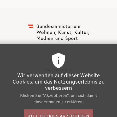
F
KONTAKT
u
DATENSCHUTZ
Wir verwenden auf dieser Website
ß
IMPRESSUM
Cookies, um das Nutzungserlebnis zu
z
verbessern
NEWSLETTER
Klicken Sie "Akzeptieren", um sich damit
e
WEBMAIL
einverstanden zu erklären.
i
l
ALLE COOKIES AKZEPTIEREN