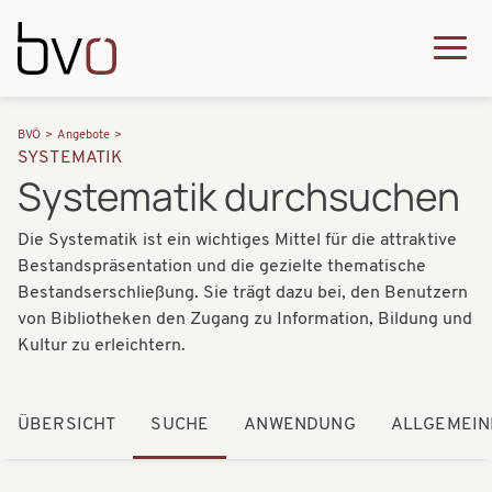
Direkt zum Inhalt
Q
u
H
P
i
BVÖ
Angebote
a
SYSTEMATIK
f
c
Systematik durchsuchen
u
a
k
p
Die Systematik ist ein wichtiges Mittel für die attraktive
d
m
t
Bestandspräsentation und die gezielte thematische
n
e
Bestandserschließung. Sie trägt dazu bei, den Benutzern
n
a
von Bibliotheken den Zugang zu Information, Bildung und
n
a
Kultur zu erleichtern.
v
u
v
i
i
ÜBERSICHT
SUCHE
ANWENDUNG
ALLGEMEIN
g
g
a
a