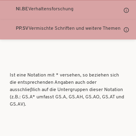
NI.BE
Verhaltensforschung
Unter
Notati
anzei
PP.SV
Vermischte Schriften und weitere Themen
Unter
Notati
anzei
Ist eine Notation mit * versehen, so beziehen sich
die entsprechenden Angaben auch oder
ausschließlich auf die Untergruppen dieser Notation
(z.B.: GS.A* umfasst GS.A, GS.AH, GS.AO, GS.AT und
GS.AV).