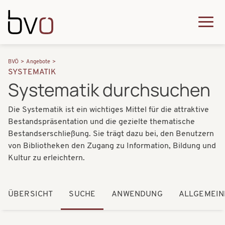
Direkt zum Inhalt
Q
u
H
P
i
BVÖ
Angebote
a
SYSTEMATIK
f
c
Systematik durchsuchen
u
a
k
p
Die Systematik ist ein wichtiges Mittel für die attraktive
d
m
t
Bestandspräsentation und die gezielte thematische
n
e
Bestandserschließung. Sie trägt dazu bei, den Benutzern
n
a
von Bibliotheken den Zugang zu Information, Bildung und
n
a
Kultur zu erleichtern.
v
u
v
i
i
ÜBERSICHT
SUCHE
ANWENDUNG
ALLGEMEIN
g
g
a
a