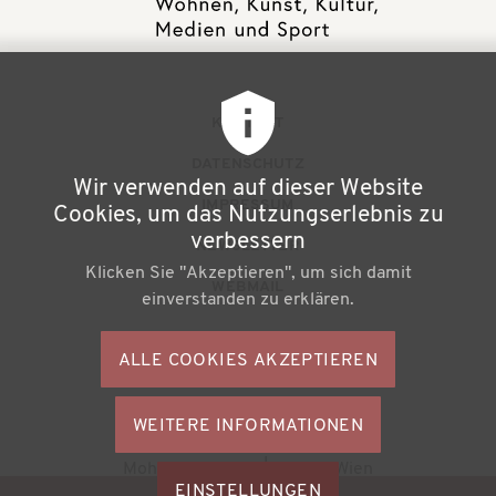
F
KONTAKT
u
DATENSCHUTZ
Wir verwenden auf dieser Website
ß
IMPRESSUM
Cookies, um das Nutzungserlebnis zu
z
verbessern
NEWSLETTER
Klicken Sie "Akzeptieren", um sich damit
e
WEBMAIL
einverstanden zu erklären.
i
l
ALLE COOKIES AKZEPTIEREN
S
e
o
n
WEITERE INFORMATIONEN
ZUSTIMMU
c
Büchereiverband Österreichs
ZURÜCKZI
m
Mohsgasse 1/2.2 | A-1030 Wien
i
M
EINSTELLUNGEN