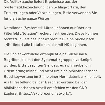
Die Volltextsuche liefert Ergebnisse aus der
t
t
Systematikbezeichnung, den Schlagwörtern, den
i
Erläuterungen oder Verweisungen. Bitte verwenden Sie
i
o
für die Suche ganze Wörter.
o
n
Notationen (Systematikkürzel) können nur über das
n
Filterfeld „Notation“ recherchiert werden. Diese können
rechtstrunkiert gesucht werden: z.B. eine Suche nach
„NK“ liefert alle Notationen, die mit NK beginnen.
Die Schlagwortsuche ermöglicht eine Suche nach
Begriffen, die mit den Systematikgruppen verknüpft
wurden. Bitte beachten Sie, dass es sich hierbei um
Orientierungshilfen und nicht um eine bibliothekarische
Beschlagwortung im Sinne einer Normdatenbank handelt.
Als Hilfestellung bei der Beschlagwortung bei der
bibliothekarischen Arbeit empfehlen wir den GND-
Explorer (
https://explore.gnd.network/
).
Systematik