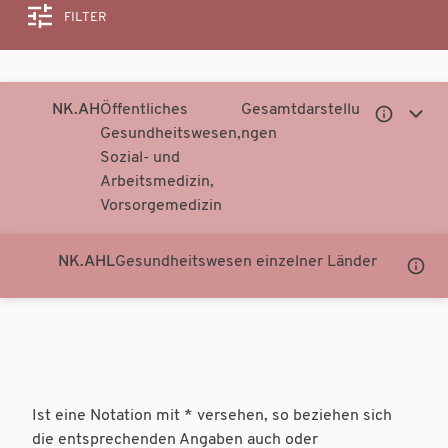
FILTER
Suche
NK.AH
Öffentliches
Gesamtdarstellu
Untergeor
Unter
Gesundheitswesen,
ngen
Notationen
Notati
Sozial- und
anzeigen
anzei
Arbeitsmedizin,
Vorsorgemedizin
NK.AHL
Gesundheitswesen einzelner Länder
Unter
Notati
anzei
Ist eine Notation mit * versehen, so beziehen sich
die entsprechenden Angaben auch oder