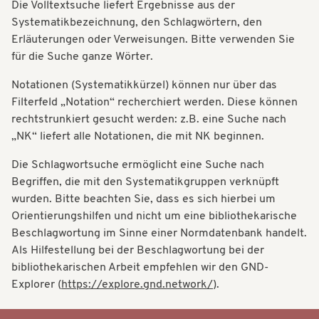
Die Volltextsuche liefert Ergebnisse aus der
t
t
Systematikbezeichnung, den Schlagwörtern, den
i
Erläuterungen oder Verweisungen. Bitte verwenden Sie
i
o
für die Suche ganze Wörter.
o
n
Notationen (Systematikkürzel) können nur über das
n
Filterfeld „Notation“ recherchiert werden. Diese können
rechtstrunkiert gesucht werden: z.B. eine Suche nach
„NK“ liefert alle Notationen, die mit NK beginnen.
Die Schlagwortsuche ermöglicht eine Suche nach
Begriffen, die mit den Systematikgruppen verknüpft
wurden. Bitte beachten Sie, dass es sich hierbei um
Orientierungshilfen und nicht um eine bibliothekarische
Beschlagwortung im Sinne einer Normdatenbank handelt.
Als Hilfestellung bei der Beschlagwortung bei der
bibliothekarischen Arbeit empfehlen wir den GND-
Explorer (
https://explore.gnd.network/
).
Systematik