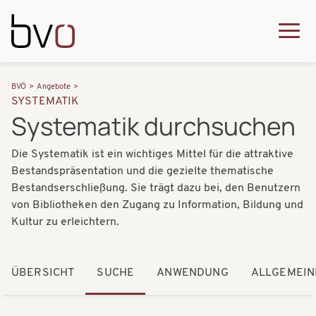
Direkt zum Inhalt
Q
u
H
P
i
BVÖ
Angebote
a
SYSTEMATIK
f
c
Systematik durchsuchen
u
a
k
p
Die Systematik ist ein wichtiges Mittel für die attraktive
d
m
t
Bestandspräsentation und die gezielte thematische
n
e
Bestandserschließung. Sie trägt dazu bei, den Benutzern
n
a
von Bibliotheken den Zugang zu Information, Bildung und
n
a
Kultur zu erleichtern.
v
u
v
i
i
ÜBERSICHT
SUCHE
ANWENDUNG
ALLGEMEIN
g
g
a
a