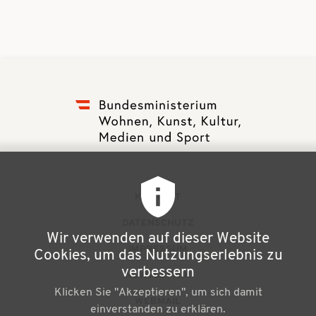
F
KONTAKT
u
DATENSCHUTZ
Wir verwenden auf dieser Website
ß
IMPRESSUM
Cookies, um das Nutzungserlebnis zu
z
verbessern
NEWSLETTER
Klicken Sie "Akzeptieren", um sich damit
e
WEBMAIL
einverstanden zu erklären.